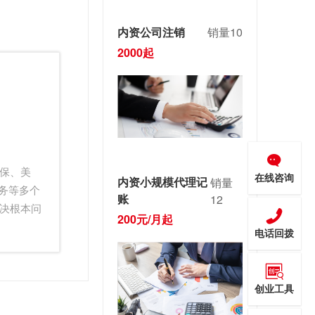
内资公司注销
销量10
2000起
保、美
在线咨询
内资小规模代理记
销量
服务等多个
账
12
决根本问
200元/月起
电话回拨
创业工具