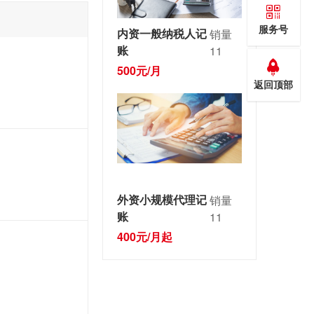
服务号
内资一般纳税人记
销量
账
11
500元/月
返回顶部
外资小规模代理记
销量
账
11
400元/月起