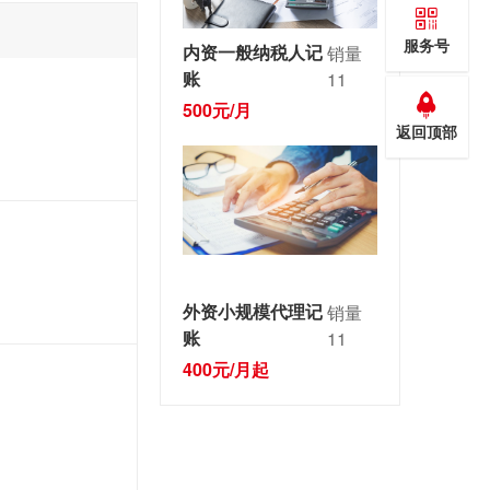
服务号
内资一般纳税人记
销量
账
11
500元/月
返回顶部
外资小规模代理记
销量
账
11
400元/月起