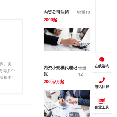
内资公司注销
销量10
2000起
保、美
在线咨询
内资小规模代理记
销量
服务等多个
账
12
决根本问
200元/月起
电话回拨
创业工具